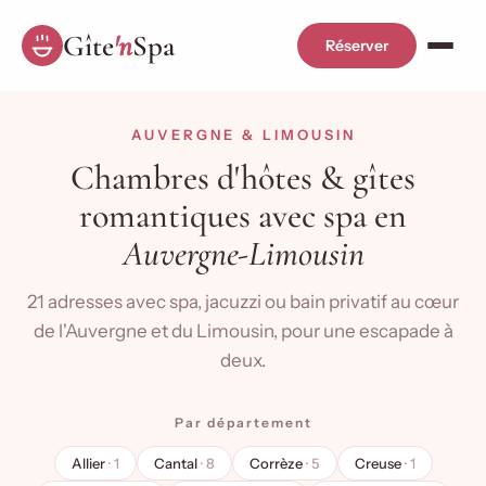
Gîte
'n
Spa
Réserver
AUVERGNE & LIMOUSIN
Chambres d'hôtes & gîtes
romantiques avec spa en
Auvergne-Limousin
21 adresses avec spa, jacuzzi ou bain privatif au cœur
de l'Auvergne et du Limousin, pour une escapade à
deux.
Par département
Allier
· 1
Cantal
· 8
Corrèze
· 5
Creuse
· 1