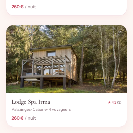
260 €
/ nuit
Lodge Spa Irma
★ 4,3
(3)
Palazinges · Cabane · 4 voyageurs
260 €
/ nuit