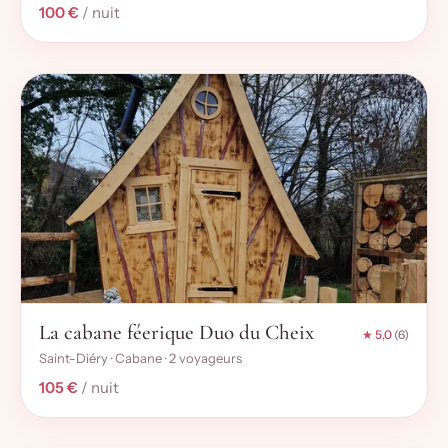
100 €
/ nuit
La cabane féerique Duo du Cheix
★ 5,0
(6)
Saint-Diéry · Cabane · 2 voyageurs
105 €
/ nuit