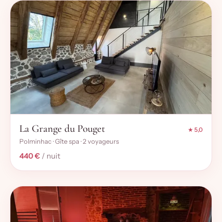
La Grange du Pouget
★ 5,0
Polminhac · Gîte spa · 2 voyageurs
440 €
/ nuit