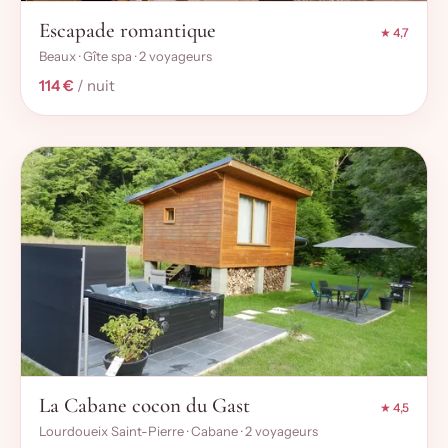
Escapade romantique
★ 4,7
Beaux · Gîte spa · 2 voyageurs
114 €
/ nuit
La Cabane cocon du Gast
★ 4,5
Lourdoueix Saint-Pierre · Cabane · 2 voyageurs