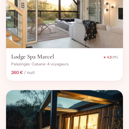
Lodge Spa Marcel
★ 4,8
(11)
Palazinges · Cabane · 4 voyageurs
260 €
/ nuit