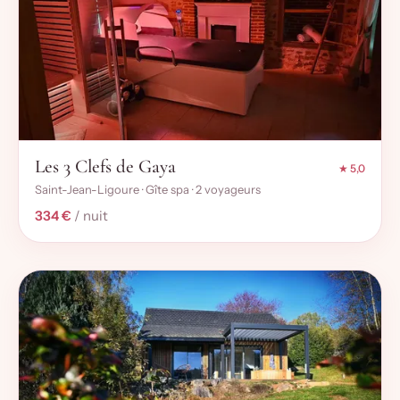
Les 3 Clefs de Gaya
★ 5,0
Saint-Jean-Ligoure · Gîte spa · 2 voyageurs
334 €
/ nuit