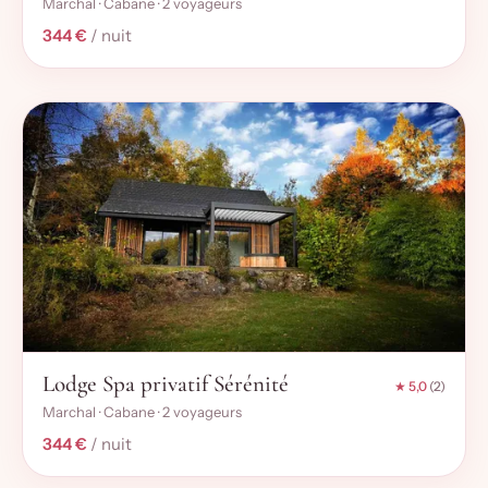
Marchal · Cabane · 2 voyageurs
344 €
/ nuit
Lodge Spa privatif Sérénité
★ 5,0
(2)
Marchal · Cabane · 2 voyageurs
344 €
/ nuit