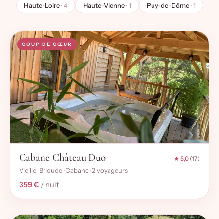
Haute-Loire
· 4
Haute-Vienne
· 1
Puy-de-Dôme
· 1
COUP DE CŒUR
Cabane Château Duo
★ 5,0
(17)
Vieille-Brioude · Cabane · 2 voyageurs
359 €
/ nuit