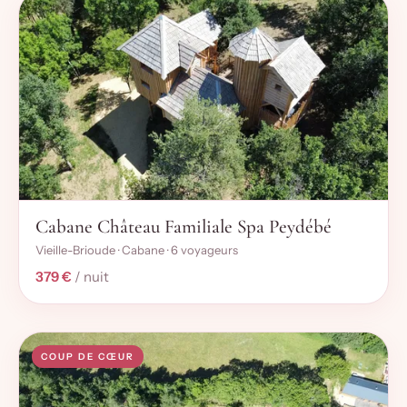
Cabane Château Familiale Spa Peydébé
Vieille-Brioude · Cabane · 6 voyageurs
379 €
/ nuit
COUP DE CŒUR