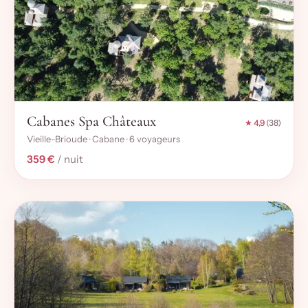
Cabanes Spa Châteaux
★ 4,9
(38)
Vieille-Brioude · Cabane · 6 voyageurs
359 €
/ nuit